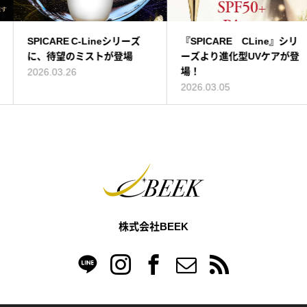
SPICARE C-Lineシリーズ
GLORIE（グロリエ）クリー
『SPICARE CLine』シリ
大人気のブロウマッピングシ
に、待望のミストが登場
ンバブルパック入荷しまし
ーズより進化型UVケアが登
リーズの新商品、予約販売開
た！
場！
始!
2026.03.26
2021.12.20
2026.03.05
2022.02.15
株式会社BEEK