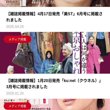
【雑誌掲載情報】4月17日発売「美ST」6月号に掲載さ
れました
2025.04.20
メディア掲載
【雑誌掲載情報】1月20日発売「ku:nel（クウネル）」
3月号に掲載されました
2025.01.20
メディア掲載