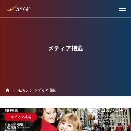
メディア掲載
NEWS
メディア掲載
メディア掲載