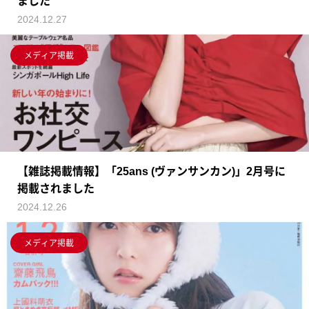
ました
2024.12.27
メディア掲載
【雑誌掲載情報】「25ans (ヴァンサンカン)」2月号に
掲載されました
2024.12.26
メディア掲載