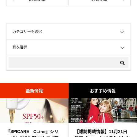
OPEN
OPEN
最新情報
おすすめ情報
『SPICARE CLine』シリ
エッセンス プレミアムバス
【雑誌掲載情報】11月21日
SPICARE V3series シリーズ