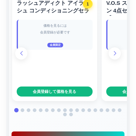
ラッシュアディクト アイラッ
V.O.S ス
1
シュ コンディショニングセラ
ン 4点セッ
ム アドバンス
【SPICAR
5ml【Lashaddict ／ラッシュ
V.O.S】
価格を見るには
アディクト】
会員登録が必要です
会
会員限定
会員登録して価格を見る
会員登