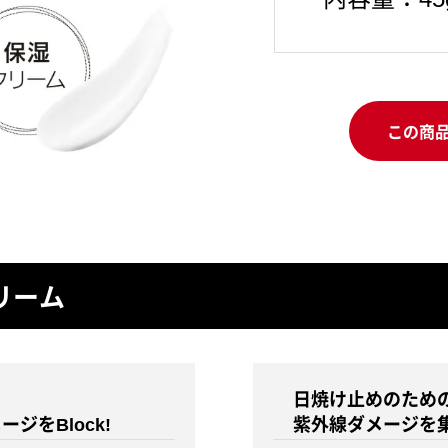
この商
リーム
日焼け止めのため
ジをBlock!
紫外線ダメージを集中