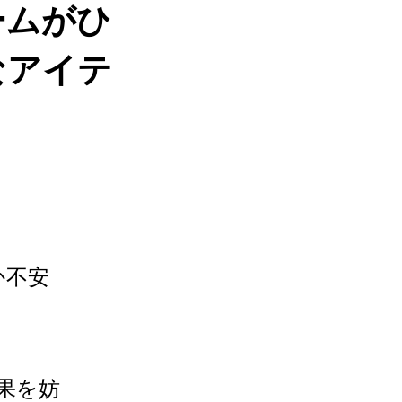
ームがひ
なアイテ
か不安
果を妨