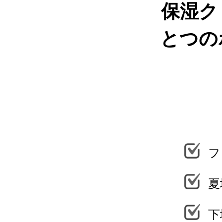
保湿ク
とつの
フ
夏
下